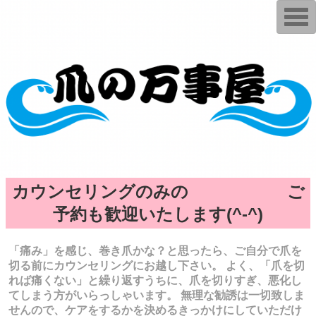
T
o
g
g
l
e
n
a
v
i
g
a
t
i
o
n
カウンセリングのみの ご
予約も歓迎いたします(^-^)
「痛み」を感じ、巻き爪かな？と思ったら、ご自分で爪を
切る前にカウンセリングにお越し下さい。 よく、「爪を切
れば痛くない」と繰り返すうちに、爪を切りすぎ、悪化し
てしまう方がいらっしゃいます。 無理な勧誘は一切致しま
せんので、ケアをするかを決めるきっかけにしていただけ