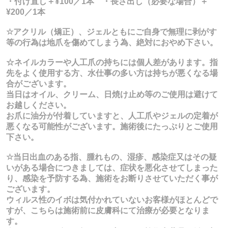
・付け直し＋¥100／1本 ・長さ出し（必要な場合）＋
¥200／1本
☆アクリル（矯正）、ジェルともにご自身で無理に剥がす
等の行為は地爪を傷めてしまう為、絶対におやめ下さい。
☆ネイルカラーや人工爪の持ちには個人差があります。指
先をよく使用する方、水仕事の多い方は持ちが悪くなる場
合がございます。
当日はオイル、クリーム、日焼け止め等のご使用は避けて
お越しください。
お爪に油分が付着していますと、人工爪やジェルの定着が
悪くなる可能性がございます。施術後にたっぷりとご使用
下さい。
☆当日出血のある指、腫れもの、湿疹、感染症又はその疑
いがある場合につきましては、症状を悪化させてしまった
り、感染を予防する為、施術をお断りさせていただく事が
ございます。
ウィルス性のイボは気付かれていないお客様がほとんどで
すが、こちらは施術前に皮膚科にて治療が必要となりま
す。