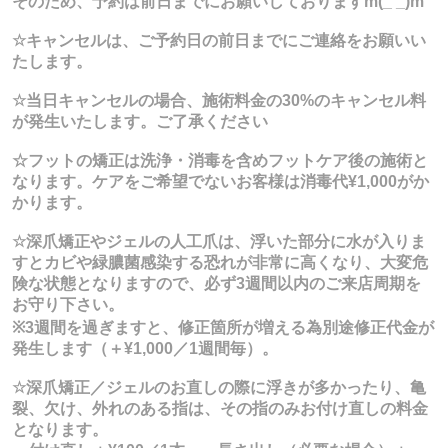
そのため、予約は前日までにお願いしておりますm(_ _)m
☆キャンセルは、ご予約日の前日までにご連絡をお願いい
たします。
☆当日キャンセルの場合、施術料金の30%のキャンセル料
が発生いたします。ご了承ください
☆フットの矯正は洗浄・消毒を含めフットケア後の施術と
なります。ケアをご希望でないお客様は消毒代¥1,000がか
かります。
☆深爪矯正やジェルの人工爪は、浮いた部分に水が入りま
すとカビや緑膿菌感染する恐れが非常に高くなり、大変危
険な状態となりますので、必ず3週間以内のご来店周期を
お守り下さい。
※3週間を過ぎますと、修正箇所が増える為別途修正代金が
発生します（＋¥1,000／1週間毎）。
☆深爪矯正／ジェルのお直しの際に浮きが多かったり、亀
裂、欠け、外れのある指は、その指のみお付け直しの料金
となります。