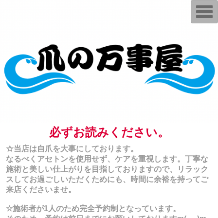
T
o
g
g
l
e
n
a
v
i
g
a
t
i
o
n
必ずお読みください。
☆当店は自爪を大事にしております。
なるべくアセトンを使用せず、ケアを重視します。丁寧な
施術と美しい仕上がりを目指しておりますので、リラック
スしてお過ごしいただくためにも、時間に余裕を持ってご
来店くださいませ。
☆施術者が1人のため完全予約制となっています。